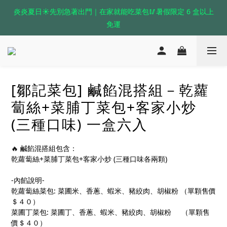
炎炎夏日☀️先別急著出門｜在家就能吃菜包🥢暑假限定 6 盒以上
免運
[鄒記菜包] 鹹餡混搭組－乾蘿
蔔絲+菜脯丁菜包+客家小炒
(三種口味) 一盒六入
🔥 鹹餡混搭組包含：
乾蘿蔔絲+菜脯丁菜包+客家小炒 (三種口味各兩顆)
-內餡說明-
乾蘿蔔絲菜包: 菜圃米、香蔥、蝦米、豬絞肉、胡椒粉 （單顆售價
＄４０）
菜圃丁菜包: 菜圃丁、香蔥、蝦米、豬絞肉、胡椒粉     （單顆售
價＄４０）